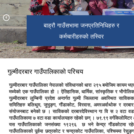
आ.व. २०८२/८३ को प्रथम चौमासिकको
बाह्रौ गाउँसभामा जनप्रतिनिधिहरु र
सार्वजनिक सुनुवाइ कार्यक्रम
पुरानो परम्परा जिवितै
भुवानेपार्क
कर्मचारीहरुको तस्विर
गुल्मीदरबार गाउँपालिकाको परिचय
गुल्मीदरबार गाउँपालिका नेपालको संविधानको धारा २९५ बमोजिम कायम भए
मध्येको एक गाउँपालिका हो । ऐतिहासिक, धार्मिक, सांस्कृतिक र भौगोलिक
गुल्मीदरबार लुम्बिनी प्रदेश अन्तर्गत गुल्मी जिल्लामा अवस्थित साविक
समितिहरु बलिथुम, जुभुङ्ग, गौंडाकोट, विरवास, अमरअर्वाथोक र दरबार
संयोजनबाट बनेको छ । साविकको दरबारदेविस्थान गा वि स २ वटा व
गाउँपालिकामा ७ वटा वडा कार्यालयहरु रहेको छन् । ७९.९९ वर्गकिलोमिटर क
यस गाउँपालिकाको जनसंख्या १९२९६ छ भने केन्द्र गौंडकोटमा र
गाउँपालिकाको पूर्वमा छत्रकोट र चन्द्रकोट गाउँपालिका, पश्चिममा रेसुङ