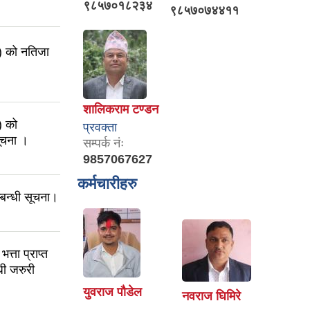
९८५७०१८२३४
९८५७०७४४११
) को नतिजा
शालिकराम टण्डन
) को
प्रवक्ता
सूचना ।
सम्पर्क नंः
9857067627
कर्मचारीहरु
बन्धी सूचना।
्ता प्राप्त
धी जरुरी
युवराज पौडेल
नवराज घिमिरे