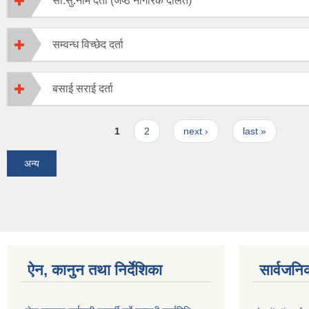
सा.सु.नाम दर्ता (जेष्ठ नागरिक दलित)
सम्वन्ध विच्छेद दर्ता
बसाई सराई दर्ता
Pages
1
2
next ›
last »
अन्य
ऐन, कानुन तथा निर्देशिका
सार्वजनि