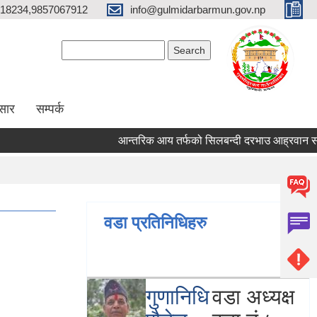
18234,9857067912
info@gulmidarbarmun.gov.np
Search form
Search
सार
सम्पर्क
आन्तरिक आय तर्फको सिलबन्दी दरभाउ आह्रवान सम्बन्ध
वडा प्रतिनिधिहरु
फोन
नं
गुणानिधि
वडा अध्यक्ष