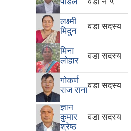
पौडेल
वडा नं ५
लक्ष्मी
वडा सदस्य
मिदुन
मिना
वडा सदस्य
लोहार
गोकर्ण
वडा सदस्य
राज राना
ज्ञान
कुमार
वडा सदस्य
श्रेष्ठ