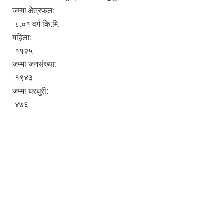
जम्मा क्षेत्रफल:
८.०१ वर्ग कि.मि.
महिला:
११२५
जम्मा जनसंख्या:
१९४३
जम्मा घरधुरी:
४७६