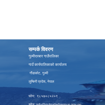
सम्पर्क विवरण
गुल्मीदरबार गाउँपालिका
गाउँ कार्यपालिकाको कार्यालय
गौंडाकोट, गुल्मी
लुम्बिनी प्रदेश, नेपाल
फोन: ९८५७०८५२०९
इमेल :
info@gulmidarbarmun.gov.np