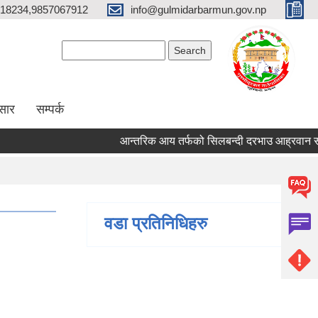
18234,9857067912
info@gulmidarbarmun.gov.np
Search form
Search
सार
सम्पर्क
आन्तरिक आय तर्फको सिलबन्दी दरभाउ आह्रवान सम्बन्ध
वडा प्रतिनिधिहरु