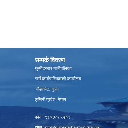
सम्पर्क विवरण
गुल्मीदरबार गाउँपालिका
गाउँ कार्यपालिकाको कार्यालय
गौंडाकोट, गुल्मी
लुम्बिनी प्रदेश, नेपाल
फोन: ९८५७०८५२०९
इमेल :
info@gulmidarbarmun.gov.np