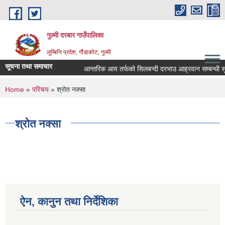
Skip to main content
गुल्मी दरबार गाउँपालिका
लुम्बिनि प्रदेश, गौंडाकोट, गुल्मी
सूचना तथा समाचार
आन्तरिक आय तर्फको सिलबन्दी दरभाउ आह्रवान सम्बन्धी सूच
You are here
Home
»
परिचय
» श्रोत नक्सा
श्रोत नक्सा
ऐन, कानुन तथा निर्देशिका