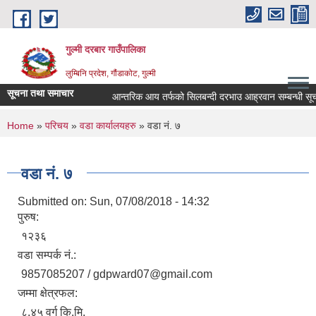
Skip to main content
गुल्मी दरबार गाउँपालिका
लुम्बिनि प्रदेश, गौंडाकोट, गुल्मी
सूचना तथा समाचार
आन्तरिक आय तर्फको सिलबन्दी दरभाउ आह्रवान सम्बन्धी सूचना
You are here
Home
»
परिचय
»
वडा कार्यालयहरु
» वडा नं. ७
वडा नं. ७
Submitted on:
Sun, 07/08/2018 - 14:32
पुरुष:
१२३६
वडा सम्पर्क नं.:
9857085207 / gdpward07@gmail.com
जम्मा क्षेत्रफल:
८.४५ वर्ग कि.मि.