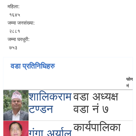
महिला:
१६४५
जम्मा जनसंख्या:
२८८१
जम्मा घरधुरी:
७५३
वडा प्रतिनिधिहरु
फोन
नं
शालिकराम
वडा अध्यक्ष
टण्डन
वडा नं ७
कार्यपालिका
गंगा अर्याल