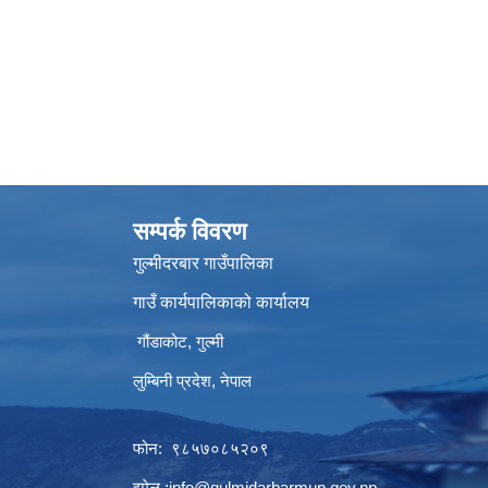
सम्पर्क विवरण
गुल्मीदरबार गाउँपालिका
गाउँ कार्यपालिकाको कार्यालय
गौंडाकोट, गुल्मी
लुम्बिनी प्रदेश, नेपाल
फोन: ९८५७०८५२०९
इमेल :
info@gulmidarbarmun.gov.np