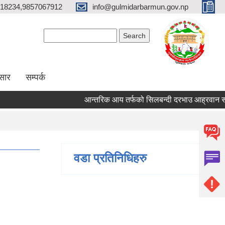
18234,9857067912
info@gulmidarbarmun.gov.np
Search form
Search
सार
सम्पर्क
आन्तरिक आय तर्फको सिलबन्दी दरभाउ आह्रवान सम्बन्ध
वडा प्रतिनिधिहरु