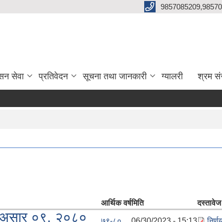
9857085209,98570
सन सेवा
प्रतिवेदन
सूचना तथा जानकारी
ग्यालरी
श्रम सं
आर्थिक वर्ष
मिति
दस्तावेज
५, असार ०९, २०८०
७९-८०
06/30/2023 - 15:13
निर्