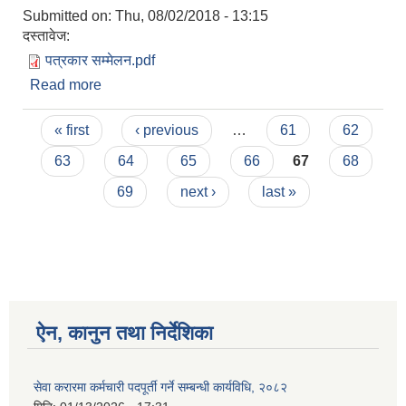
Submitted on:
Thu, 08/02/2018 - 13:15
दस्तावेज:
पत्रकार सम्मेलन.pdf
Read more
about आज मिति २०७५/०४/१७ गते गुल्मीदरबार
गाउँपालिकाले आयोजना गरेको पत्रकार सम्मेलनको पूर्ण पाठ
Pages
« first
‹ previous
…
61
62
63
64
65
66
67
68
69
next ›
last »
ऐन, कानुन तथा निर्देशिका
सेवा करारमा कर्मचारी पदपूर्ती गर्ने सम्बन्धी कार्यविधि, २०८२