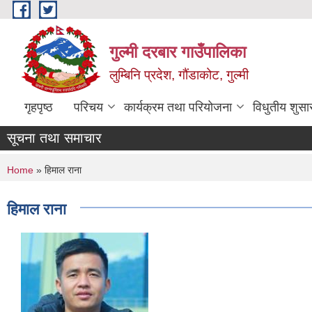
Skip to main content
गुल्मी दरबार गाउँपालिका
लुम्बिनि प्रदेश, गौंडाकोट, गुल्मी
गृहपृष्ठ
परिचय
कार्यक्रम तथा परियोजना
विधुतीय शुसा
सूचना तथा समाचार
You are here
Home
» हिमाल राना
हिमाल राना