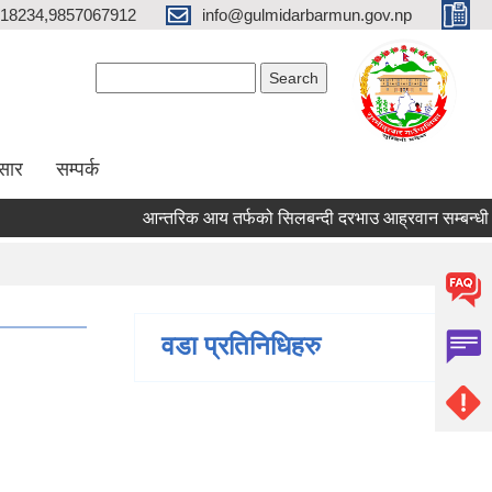
18234,9857067912
info@gulmidarbarmun.gov.np
Search form
Search
सार
सम्पर्क
आन्तरिक आय तर्फको सिलबन्दी दरभाउ आह्रवान सम्बन्धी सूच
वडा प्रतिनिधिहरु