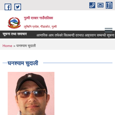
Skip to main content
गुल्मी दरबार गाउँपालिका
लुम्बिनि प्रदेश, गौंडाकोट, गुल्मी
सूचना तथा समाचार
आन्तरिक आय तर्फको सिलबन्दी दरभाउ आह्रवान सम्बन्धी सूचना ।
You are here
Home
» घनश्याम चुदाली
घनश्याम चुदाली